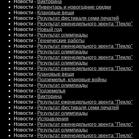
Новости -
Викторина
Новости -
Инвентарь и новогодние скидки
Новости -
Клановые вещи
Новости -
Результат фестиваля семи печатей
Новости -
Результат еженедельного эвента "Пекло"
Новости -
Новый год
Новости -
Результат олимпиады
Новости -
Технические работы
Новости -
Результат еженедельного эвента "Пекло"
Новости -
Результат олимпиады
Новости -
Результат еженедельного эвента "Пекло"
Новости -
Результат олимпиады
Новости -
Результат еженедельного эвента "Пекло"
Новости -
Клановые вещи
Новости -
Подземелья, клановые войны
Новости -
Результат олимпиады
Новости -
Подземелья
Новости -
Викторина
Новости -
Результат еженедельного эвента "Пекло"
Новости -
Результат фестиваля семи печатей
Новости -
Результат олимпиады
Новости -
Исправления
Новости -
Результат еженедельного эвента "Пекло"
Новости -
Результат олимпиады
Новости -
Результат еженедельного эвента "Пекло"