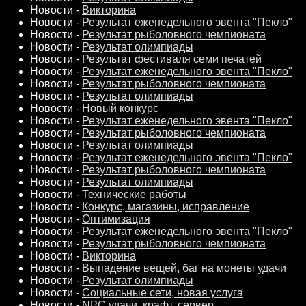
Новости -
Викторина
Новости -
Результат еженедельного эвента "Пекло"
Новости -
Результат рыболовного чемпионата
Новости -
Результат олимпиады
Новости -
Результат фестиваля семи печатей
Новости -
Результат еженедельного эвента "Пекло"
Новости -
Результат рыболовного чемпионата
Новости -
Результат олимпиады
Новости -
Новый конкурс
Новости -
Результат еженедельного эвента "Пекло"
Новости -
Результат рыболовного чемпионата
Новости -
Результат олимпиады
Новости -
Результат еженедельного эвента "Пекло"
Новости -
Результат рыболовного чемпионата
Новости -
Результат олимпиады
Новости -
Технические работы
Новости -
Конкурс, магазины, исправление
Новости -
Оптимизация
Новости -
Результат еженедельного эвента "Пекло"
Новости -
Результат рыболовного чемпионата
Новости -
Викторина
Новости -
Выпадение вещей, баг на монеты удачи
Новости -
Результат олимпиады
Новости -
Социальные сети, новая услуга
Новости -
NPC удачи, крафт, сервер