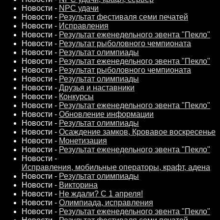
Новости -
NPC удачи
Новости -
Результат фестиваля семи печатей
Новости -
Исправления
Новости -
Результат еженедельного эвента "Пекло"
Новости -
Результат рыболовного чемпионата
Новости -
Результат олимпиады
Новости -
Результат еженедельного эвента "Пекло"
Новости -
Результат рыболовного чемпионата
Новости -
Результат олимпиады
Новости -
Друзья и наставники
Новости -
Конкурсы
Новости -
Результат еженедельного эвента "Пекло"
Новости -
Обновление информации
Новости -
Результат олимпиады
Новости -
Осаждение замков, Кровавое воскресенье
Новости -
Монетизация
Новости -
Результат еженедельного эвента "Пекло"
Новости -
Исправления, мобильные операторы, крафт, адена
Новости -
Результат олимпиады
Новости -
Викторина
Новости -
Не ждали? С 1 апреля!
Новости -
Олимпиада, исправления
Новости -
Результат еженедельного эвента "Пекло"