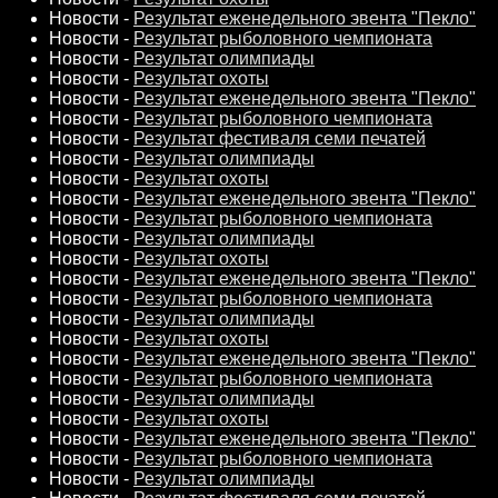
Новости -
Результат еженедельного эвента "Пекло"
Новости -
Результат рыболовного чемпионата
Новости -
Результат олимпиады
Новости -
Результат охоты
Новости -
Результат еженедельного эвента "Пекло"
Новости -
Результат рыболовного чемпионата
Новости -
Результат фестиваля семи печатей
Новости -
Результат олимпиады
Новости -
Результат охоты
Новости -
Результат еженедельного эвента "Пекло"
Новости -
Результат рыболовного чемпионата
Новости -
Результат олимпиады
Новости -
Результат охоты
Новости -
Результат еженедельного эвента "Пекло"
Новости -
Результат рыболовного чемпионата
Новости -
Результат олимпиады
Новости -
Результат охоты
Новости -
Результат еженедельного эвента "Пекло"
Новости -
Результат рыболовного чемпионата
Новости -
Результат олимпиады
Новости -
Результат охоты
Новости -
Результат еженедельного эвента "Пекло"
Новости -
Результат рыболовного чемпионата
Новости -
Результат олимпиады