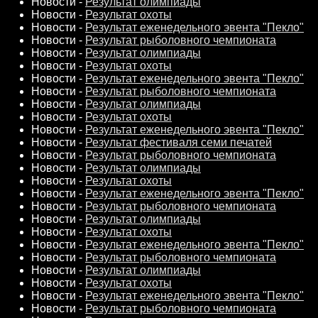
Новости -
Результат олимпиады
Новости -
Результат охоты
Новости -
Результат еженедельного эвента "Пекло"
Новости -
Результат рыболовного чемпионата
Новости -
Результат олимпиады
Новости -
Результат охоты
Новости -
Результат еженедельного эвента "Пекло"
Новости -
Результат рыболовного чемпионата
Новости -
Результат олимпиады
Новости -
Результат охоты
Новости -
Результат еженедельного эвента "Пекло"
Новости -
Результат фестиваля семи печатей
Новости -
Результат рыболовного чемпионата
Новости -
Результат олимпиады
Новости -
Результат охоты
Новости -
Результат еженедельного эвента "Пекло"
Новости -
Результат рыболовного чемпионата
Новости -
Результат олимпиады
Новости -
Результат охоты
Новости -
Результат еженедельного эвента "Пекло"
Новости -
Результат рыболовного чемпионата
Новости -
Результат олимпиады
Новости -
Результат охоты
Новости -
Результат еженедельного эвента "Пекло"
Новости -
Результат рыболовного чемпионата