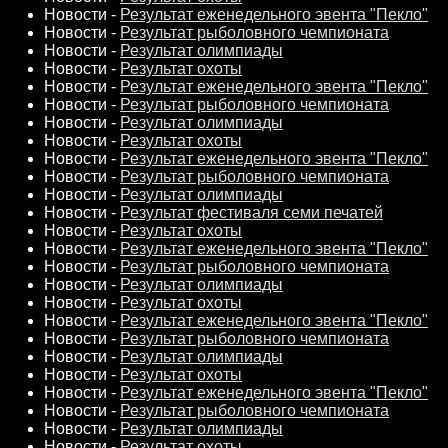
Новости -
Результат еженедельного эвента "Пекло"
Новости -
Результат рыболовного чемпионата
Новости -
Результат олимпиады
Новости -
Результат охоты
Новости -
Результат еженедельного эвента "Пекло"
Новости -
Результат рыболовного чемпионата
Новости -
Результат олимпиады
Новости -
Результат охоты
Новости -
Результат еженедельного эвента "Пекло"
Новости -
Результат рыболовного чемпионата
Новости -
Результат олимпиады
Новости -
Результат фестиваля семи печатей
Новости -
Результат охоты
Новости -
Результат еженедельного эвента "Пекло"
Новости -
Результат рыболовного чемпионата
Новости -
Результат олимпиады
Новости -
Результат охоты
Новости -
Результат еженедельного эвента "Пекло"
Новости -
Результат рыболовного чемпионата
Новости -
Результат олимпиады
Новости -
Результат охоты
Новости -
Результат еженедельного эвента "Пекло"
Новости -
Результат рыболовного чемпионата
Новости -
Результат олимпиады
Новости -
Результат охоты