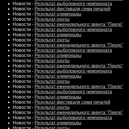
Новости -
Результат рыболовного чемпионата
Новости -
Результат фестиваля семи печатей
Новости -
Результат олимпиады
Новости -
Результат охоты
Новости -
Результат еженедельного эвента "Пекло"
Новости -
Результат рыболовного чемпионата
Новости -
Результат олимпиады
Новости -
Результат охоты
Новости -
Результат еженедельного эвента "Пекло"
Новости -
Результат рыболовного чемпионата
Новости -
Результат олимпиады
Новости -
Результат охоты
Новости -
Результат еженедельного эвента "Пекло"
Новости -
Результат рыболовного чемпионата
Новости -
Результат олимпиады
Новости -
Результат охоты
Новости -
Результат еженедельного эвента "Пекло"
Новости -
Результат рыболовного чемпионата
Новости -
Результат олимпиады
Новости -
Результат фестиваля семи печатей
Новости -
Результат охоты
Новости -
Результат еженедельного эвента "Пекло"
Новости -
Результат рыболовного чемпионата
Новости -
Результат олимпиады
Новости -
Результат охоты