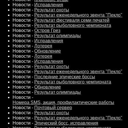
Новости -
Исправления
Новости -
Результат охоты
Новости -
Результат еженедельного эвента "Пекло"
Новости -
Результат фестиваля семи печатей
Новости -
Результат рыболовного чемпионата
Новости -
Остров Грез
Новости -
Результат олимпиады
Новости -
Исправления
Новости -
Лотерея
Новости -
Обновление
Новости -
Лотерея
Новости -
Исправления
Новости -
Результат охоты
Новости -
Результат еженедельного эвента "Пекло"
Новости -
Последние эпические боссы
Новости -
Результат рыболовного чемпионата
Новости -
Обновление
Новости -
Результат олимпиады
Новости -
Номера SMS, акция, профилактические работы
Новости -
Почтовый сервер
Новости -
Результат охоты
Новости -
Результат еженедельного эвента "Пекло"
Новости -
Эпический босс, исправления