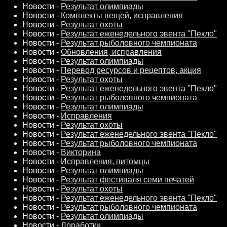
Новости -
Результат олимпиады
Новости -
Комплекты вещей, исправления
Новости -
Результат охоты
Новости -
Результат еженедельного эвента "Пекло"
Новости -
Результат рыболовного чемпионата
Новости -
Обновления, исправления
Новости -
Результат олимпиады
Новости -
Перевод ресурсов и рецептов, акция
Новости -
Результат охоты
Новости -
Результат еженедельного эвента "Пекло"
Новости -
Результат рыболовного чемпионата
Новости -
Результат олимпиады
Новости -
Исправления
Новости -
Результат охоты
Новости -
Результат еженедельного эвента "Пекло"
Новости -
Результат рыболовного чемпионата
Новости -
Викторина
Новости -
Исправления, питомцы
Новости -
Результат олимпиады
Новости -
Результат фестиваля семи печатей
Новости -
Результат охоты
Новости -
Результат еженедельного эвента "Пекло"
Новости -
Результат рыболовного чемпионата
Новости -
Результат олимпиады
Новости -
Доработки