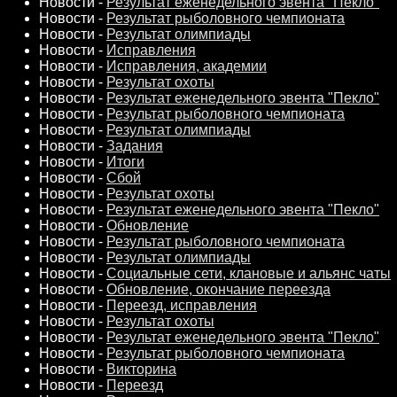
Новости -
Результат еженедельного эвента "Пекло"
Новости -
Результат рыболовного чемпионата
Новости -
Результат олимпиады
Новости -
Исправления
Новости -
Исправления, академии
Новости -
Результат охоты
Новости -
Результат еженедельного эвента "Пекло"
Новости -
Результат рыболовного чемпионата
Новости -
Результат олимпиады
Новости -
Задания
Новости -
Итоги
Новости -
Сбой
Новости -
Результат охоты
Новости -
Результат еженедельного эвента "Пекло"
Новости -
Обновление
Новости -
Результат рыболовного чемпионата
Новости -
Результат олимпиады
Новости -
Социальные сети, клановые и альянс чаты
Новости -
Обновление, окончание переезда
Новости -
Переезд, исправления
Новости -
Результат охоты
Новости -
Результат еженедельного эвента "Пекло"
Новости -
Результат рыболовного чемпионата
Новости -
Викторина
Новости -
Переезд