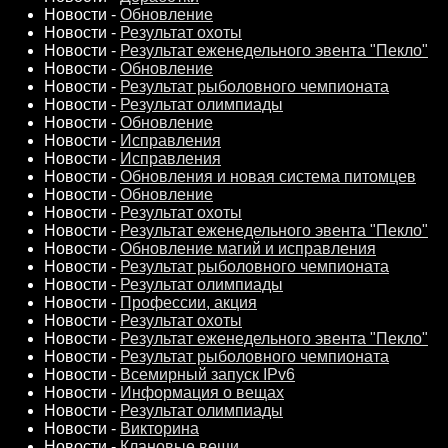
Новости -
Обновление
Новости -
Результат охоты
Новости -
Результат еженедельного эвента "Пекло"
Новости -
Обновление
Новости -
Результат рыболовного чемпионата
Новости -
Результат олимпиады
Новости -
Обновление
Новости -
Исправления
Новости -
Исправления
Новости -
Обновления и новая система питомцев
Новости -
Обновление
Новости -
Результат охоты
Новости -
Результат еженедельного эвента "Пекло"
Новости -
Обновление магий и исправления
Новости -
Результат рыболовного чемпионата
Новости -
Результат олимпиады
Новости -
Профессии, акция
Новости -
Результат охоты
Новости -
Результат еженедельного эвента "Пекло"
Новости -
Результат рыболовного чемпионата
Новости -
Всемирный запуск IPv6
Новости -
Информация о вещах
Новости -
Результат олимпиады
Новости -
Викторина
Новости -
Клановые вещи