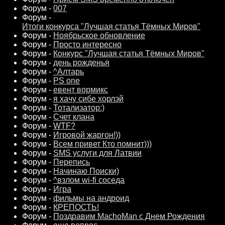
Форум -
007
Форум -
Итоги конкурса "Лучшая статья Тёмных Миров"
Форум -
Ноябрьское обновление
Форум -
Просто интересно
Форум -
Конкурс "Лучшая статья Тёмных Миров"
Форум -
день рожденья
Форум -
^Алтарь
Форум -
PS one
Форум -
евент вормикс
Форум -
я хачу сибе хорлэй
Форум -
Тотализатор:)
Форум -
Счет клана
Форум -
WTF?
Форум -
Игровой жаргон!))
Форум -
Всем привет Кто помнит)))
Форум -
SMS услуги для Латвии
Форум -
Перепись
Форум -
Начинаю Поиски)
Форум -
^взлом wi-fi соседа
Форум -
Игра
Форум -
фильмы на андроид
Форум -
КРЕПОСТЬ!
Форум -
Поздравим MachoMan с Днем Рождения