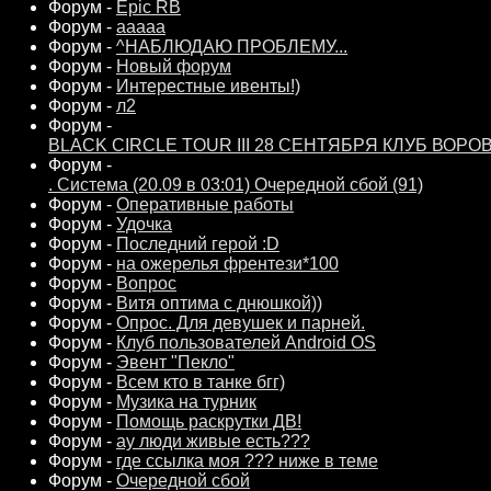
Форум -
Epic RB
Форум -
ааааа
Форум -
^НАБЛЮДАЮ ПРОБЛЕМУ...
Форум -
Новый форум
Форум -
Интерестные ивенты!)
Форум -
л2
Форум -
BLACK CIRCLE TOUR III 28 СЕНТЯБРЯ КЛУБ ВОРО
Форум -
. Система (20.09 в 03:01) Очередной сбой (91)
Форум -
Оперативные работы
Форум -
Удочка
Форум -
Последний герой :D
Форум -
на ожерелья френтези*100
Форум -
Вопрос
Форум -
Витя оптима с днюшкой))
Форум -
Опрос. Для девушек и парней.
Форум -
Клуб пользователей Android OS
Форум -
Эвент "Пекло"
Форум -
Всем кто в танке бгг)
Форум -
Музика на турник
Форум -
Помощь раскрутки ДВ!
Форум -
ау люди живые есть???
Форум -
где ссылка моя ??? ниже в теме
Форум -
Очередной сбой