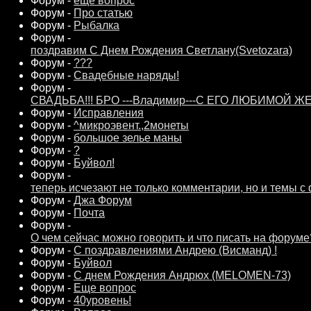
Форум -
еще вопрос
Форум -
Про статью
Форум -
Рыбалка
Форум -
поздравим С Днем Рождения Светлану(Svetozara)
Форум -
???
Форум -
Свадебные наряды!
Форум -
СВАДЬБА!!! БРО ---Владимир---С ЕГО ЛЮБИМОЙ ЖЕ
Форум -
Исправления
Форум -
^микроэвент.,2монеты
Форум -
большое зелье маны
Форум -
?
Форум -
Буйвол!
Форум -
теперь исчезают не только комментарии, но и темы с
Форум -
Джа Форум
Форум -
Почта
Форум -
О чем сейчас можно говорить и что писать на форуме
Форум -
С поздравлениями Андрею (Висманд) !
Форум -
Буйвол
Форум -
С днем Рождения Андрюх (MELOMEN-73)
Форум -
Еще вопрос
Форум -
40уровень!