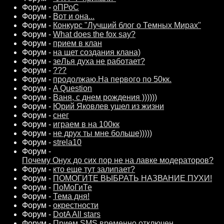
Форум -
оПРоС
Форум -
Вот и она...
Форум -
Конкурс "Лучший блог о Темных Мирах"
Форум -
What does the fox say?
Форум -
прием в клан
Форум -
на щет создания клана)
Форум -
зеЛья духа не работает?
Форум -
???
Форум -
продолжаю.На первого по 50кк.
Форум -
A Question
Форум -
Ваня, с днем рождения ))))))
Форум -
Юрий Яковлев ушел из жизни
Форум -
снег
Форум -
играем в на 100кк
Форум -
не друх ты мне больше)))))
Форум -
strela10
Форум -
Почему Онух до сих пор не на лавке модераторов?
Форум -
кто еще тут залипает?
Форум -
ПОМОГИТЕ ВЫБРАТЬ НАЗВАНИЕ ПУХИ!
Форум -
ПоМоГиТе
Форум -
Тема дня!
Форум -
окрестности
Форум -
DotA All stars
Форум -
Прием SMS временно отключен