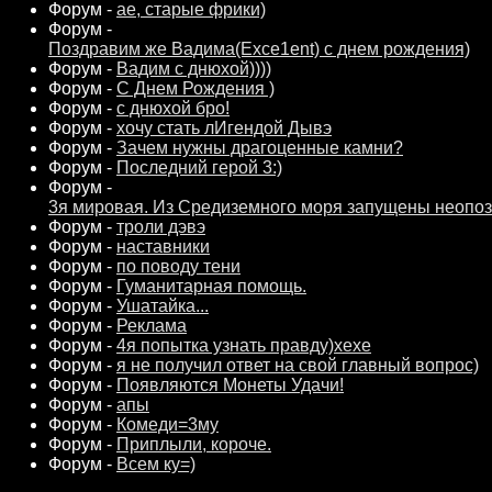
Форум -
ае, старые фрики)
Форум -
Поздравим же Вадима(Exce1ent) c днем рождения)
Форум -
Вадим с днюхой))))
Форум -
С Днем Рождения )
Форум -
с днюхой бро!
Форум -
хочу стать лИгендой Дывэ
Форум -
Зачем нужны драгоценные камни?
Форум -
Последний герой 3:)
Форум -
3я мировая. Из Средиземного моря запущены неопо
Форум -
троли дэвэ
Форум -
наставники
Форум -
по поводу тени
Форум -
Гуманитарная помощь.
Форум -
Ушатайка...
Форум -
Реклама
Форум -
4я попытка узнать правду)хехе
Форум -
я не получил ответ на свой главный вопрос)
Форум -
Появляются Монеты Удачи!
Форум -
апы
Форум -
Комеди=3му
Форум -
Приплыли, короче.
Форум -
Всем ку=)