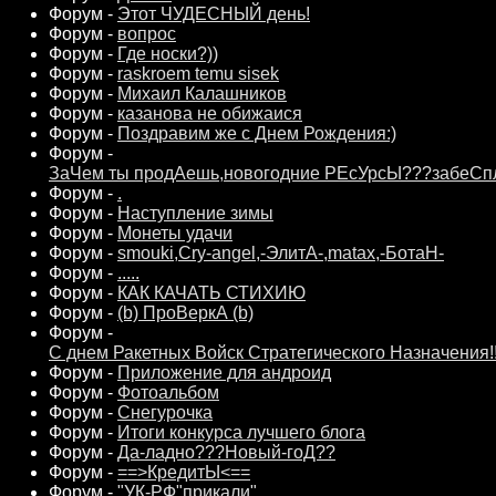
Форум -
Этот ЧУДЕСНЫЙ день!
Форум -
вопрос
Форум -
Где носки?))
Форум -
raskroem temu sisek
Форум -
Михаил Калашников
Форум -
казанова не обижаися
Форум -
Поздравим же с Днем Рождения:)
Форум -
ЗаЧем ты продАешь,новогодние РЕсУрсЫ???забеСп
Форум -
.
Форум -
Наступление зимы
Форум -
Монеты удачи
Форум -
smouki,Cry-angel,-ЭлитА-,matax,-БотаН-
Форум -
.....
Форум -
КАК КАЧАТЬ СТИХИЮ
Форум -
(b) ПроВеркА (b)
Форум -
С днем Ракетных Войск Стратегического Назначения!!
Форум -
Приложение для андроид
Форум -
Фотоальбом
Форум -
Снегурочка
Форум -
Итоги конкурса лучшего блога
Форум -
Да-ладно???Новый-гоД??
Форум -
==>КредитЫ<==
Форум -
"УК-РФ"прикали"