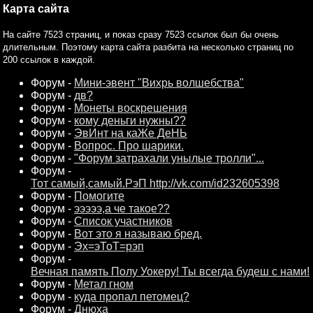
Карта сайта
На сайте 7523 страниц, и показ сразу 7523 ссылок был бы очень
длительным. Поэтому карта сайта разбита на несколько страниц по
200 ссылок в каждой.
Форум -
Мини-эвент "Вихрь волшебства"
Форум -
дв?
Форум -
Монеты воскрешения
Форум -
кому деньги нужны??
Форум -
ЭвИнт на каЖе ДеНЬ
Форум -
Вопрос. Про шарики.
Форум -
"Форум затрахали унылые тролли"...
Форум -
Тот самый,самый.РэП http://vk.com/id232605398
Форум -
Помогите
Форум -
эээээ,а че такое??
Форум -
Список участников
Форум -
Вот это я называю бред.
Форум -
Эх=эТоТ=рэп
Форум -
Вечная память Полу Уокеру! Ты всегда будеш с нами!
Форум -
Метал гном
Форум -
куда пропал петомец?
Форум -
Днюха