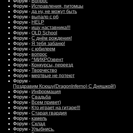
Форум -
Вопрос
Форум -
Исправления, питомцы
Форум -
да ну, не можут быть
Форум -
выпало с рб
Форум -
HELP
Форум -
ищу наставника!!!
Форум -
OLD School
Форум -
С днём рождения!
Форум -
Я тебя забаню!
Форум -
с юбилеем
Форум -
вопрос
Форум -
^МИКРОэвент
Форум -
Конкурсы, переезд
Форум -
Творчество
Форум -
мертвые не потеют
Форум -
Поздравим Ксюшу(DragonInferno) С Дняшкой!)
Форум -
Информация
Форум -
Свадьба
Форум -
Всем привет)
Форум -
Кто играет на гитаре!!!
Форум -
Старая гвардия
Форум -
камель
Форум -
Склад
Форум -
Улыбнись.