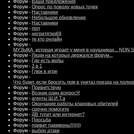
Форум -
Ваши предложения
Форум -
Опрос по поводу новых точек
Форум -
Наставники
Форум -
Небольшое обновление
Форум -
Наставники
Форум -
лол
Форум -
негритятко69
Форум -
те кто онлайн
Форум -
МУЗЫКА, которая играет у меня в наушниках... NON
Форум -
Люди на которых держался форум...
Форум -
Где есть мобы
Форум -
2 в 1
Форум -
Глюк в игре
Форум -
Что будет, если бросить лом в унитаз поезда на полн
Форум -
Приветствую
Форум -
Возник один вопрос!!!
Форум -
агенты Щ.И.Т.а
Форум -
Окончание работы клановых обителей
Форум -
срочно помогите
Форум -
ДВ тупит или интернет?
Форум -
Просьба
Форум -
привет пакимоны!))))))
Форум -
выбор атаки