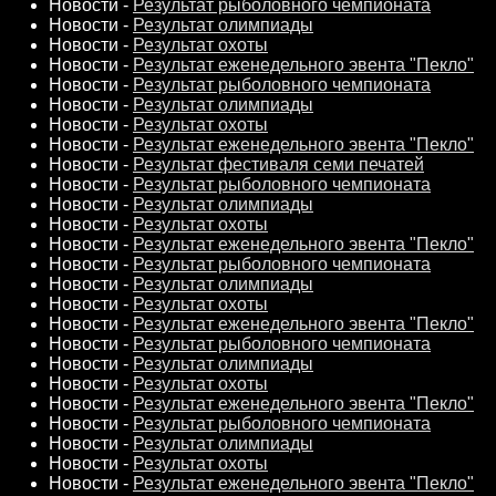
Новости -
Результат рыболовного чемпионата
Новости -
Результат олимпиады
Новости -
Результат охоты
Новости -
Результат еженедельного эвента "Пекло"
Новости -
Результат рыболовного чемпионата
Новости -
Результат олимпиады
Новости -
Результат охоты
Новости -
Результат еженедельного эвента "Пекло"
Новости -
Результат фестиваля семи печатей
Новости -
Результат рыболовного чемпионата
Новости -
Результат олимпиады
Новости -
Результат охоты
Новости -
Результат еженедельного эвента "Пекло"
Новости -
Результат рыболовного чемпионата
Новости -
Результат олимпиады
Новости -
Результат охоты
Новости -
Результат еженедельного эвента "Пекло"
Новости -
Результат рыболовного чемпионата
Новости -
Результат олимпиады
Новости -
Результат охоты
Новости -
Результат еженедельного эвента "Пекло"
Новости -
Результат рыболовного чемпионата
Новости -
Результат олимпиады
Новости -
Результат охоты
Новости -
Результат еженедельного эвента "Пекло"