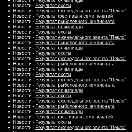
Новости -
Результат олимпиады
Новости -
Результат охоты
Новости -
Результат еженедельного эвента "Пекло"
Новости -
Результат фестиваля семи печатей
Новости -
Результат рыболовного чемпионата
Новости -
Результат олимпиады
Новости -
Результат охоты
Новости -
Результат еженедельного эвента "Пекло"
Новости -
Результат рыболовного чемпионата
Новости -
Результат олимпиады
Новости -
Результат охоты
Новости -
Результат еженедельного эвента "Пекло"
Новости -
Результат рыболовного чемпионата
Новости -
Результат олимпиады
Новости -
Результат охоты
Новости -
Результат еженедельного эвента "Пекло"
Новости -
Результат рыболовного чемпионата
Новости -
Результат олимпиады
Новости -
Результат охоты
Новости -
Результат еженедельного эвента "Пекло"
Новости -
Результат рыболовного чемпионата
Новости -
Результат олимпиады
Новости -
Результат фестиваля семи печатей
Новости -
Результат охоты
Новости -
Результат еженедельного эвента "Пекло"