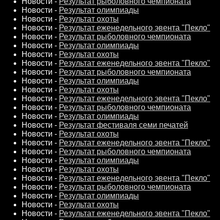
Новости -
Результат рыболовного чемпионата
Новости -
Результат олимпиады
Новости -
Результат охоты
Новости -
Результат еженедельного эвента "Пекло"
Новости -
Результат рыболовного чемпионата
Новости -
Результат олимпиады
Новости -
Результат охоты
Новости -
Результат еженедельного эвента "Пекло"
Новости -
Результат рыболовного чемпионата
Новости -
Результат олимпиады
Новости -
Результат охоты
Новости -
Результат еженедельного эвента "Пекло"
Новости -
Результат рыболовного чемпионата
Новости -
Результат олимпиады
Новости -
Результат фестиваля семи печатей
Новости -
Результат охоты
Новости -
Результат еженедельного эвента "Пекло"
Новости -
Результат рыболовного чемпионата
Новости -
Результат олимпиады
Новости -
Результат охоты
Новости -
Результат еженедельного эвента "Пекло"
Новости -
Результат рыболовного чемпионата
Новости -
Результат олимпиады
Новости -
Результат охоты
Новости -
Результат еженедельного эвента "Пекло"