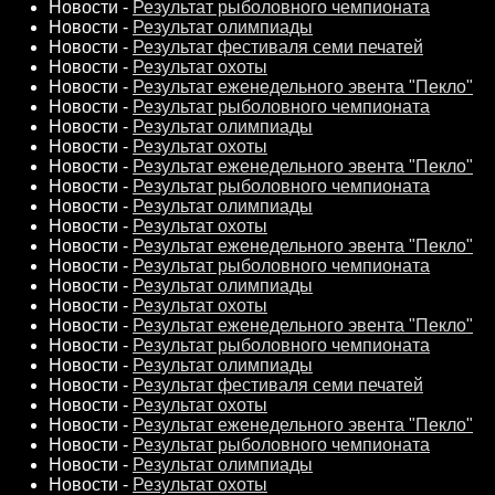
Новости -
Результат рыболовного чемпионата
Новости -
Результат олимпиады
Новости -
Результат фестиваля семи печатей
Новости -
Результат охоты
Новости -
Результат еженедельного эвента "Пекло"
Новости -
Результат рыболовного чемпионата
Новости -
Результат олимпиады
Новости -
Результат охоты
Новости -
Результат еженедельного эвента "Пекло"
Новости -
Результат рыболовного чемпионата
Новости -
Результат олимпиады
Новости -
Результат охоты
Новости -
Результат еженедельного эвента "Пекло"
Новости -
Результат рыболовного чемпионата
Новости -
Результат олимпиады
Новости -
Результат охоты
Новости -
Результат еженедельного эвента "Пекло"
Новости -
Результат рыболовного чемпионата
Новости -
Результат олимпиады
Новости -
Результат фестиваля семи печатей
Новости -
Результат охоты
Новости -
Результат еженедельного эвента "Пекло"
Новости -
Результат рыболовного чемпионата
Новости -
Результат олимпиады
Новости -
Результат охоты