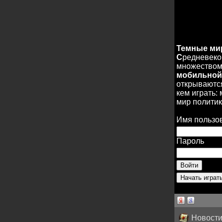
Темные м
С
редневеко
множеством 
мобильной
открываются
кем играть:
мир политик
Имя пользо
Пароль
Новости 