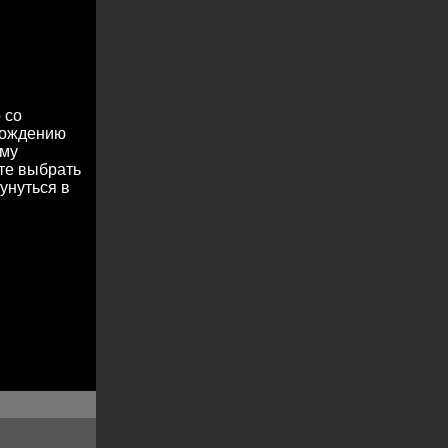
 со
охождению
ему
те выбрать
унуться в