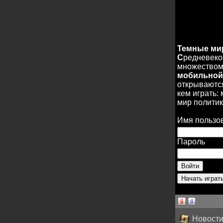
Темные м
С
редневеко
множеством 
мобильной
открываются
кем играть:
мир политик
Имя пользо
Пароль
Новости 