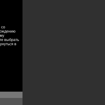
 со
охождению
ему
те выбрать
унуться в