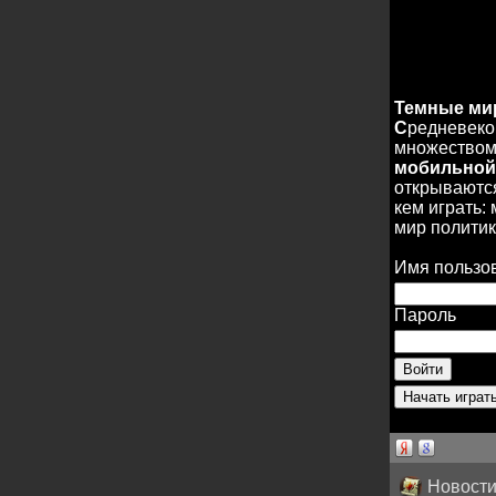
Темные м
С
редневеко
множеством 
мобильной
открываются
кем играть:
мир политик
Имя пользо
Пароль
Новости 