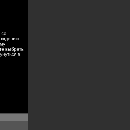
 со
охождению
ему
те выбрать
унуться в