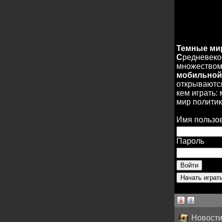
Темные м
С
редневеко
множеством 
мобильной
открываются
кем играть:
мир политик
Имя пользо
Пароль
Новости 