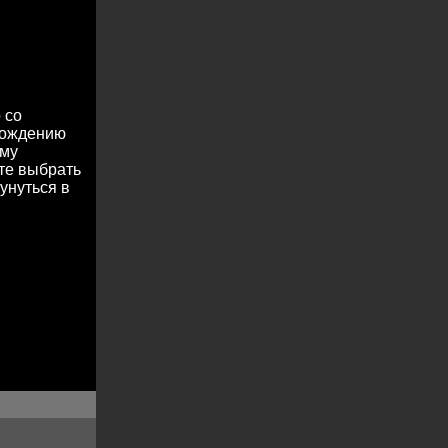
 со
охождению
ему
те выбрать
унуться в