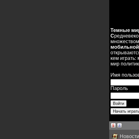
Темные м
С
редневеко
множеством 
мобильной
открываются
кем играть:
мир политик
Имя пользо
Пароль
Новости 