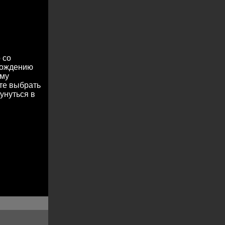
 со
охождению
ему
те выбрать
унуться в