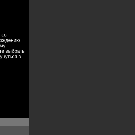
 со
охождению
ему
те выбрать
унуться в