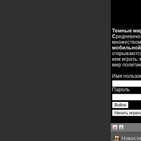
Темные м
С
редневеко
множеством 
мобильной
открываются
кем играть:
мир политик
Имя пользо
Пароль
Новости 