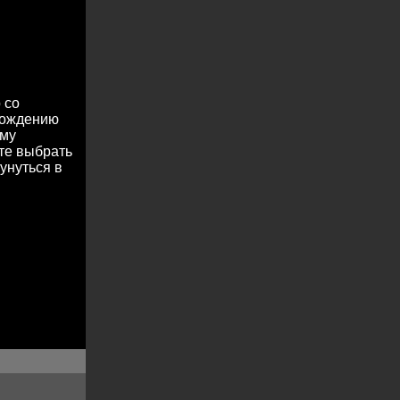
 со
охождению
ему
те выбрать
унуться в