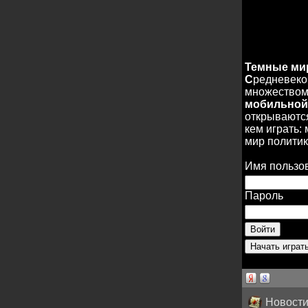
Темные м
С
редневеко
множеством 
мобильной
открываются
кем играть:
мир политик
Имя пользо
Пароль
Новости 