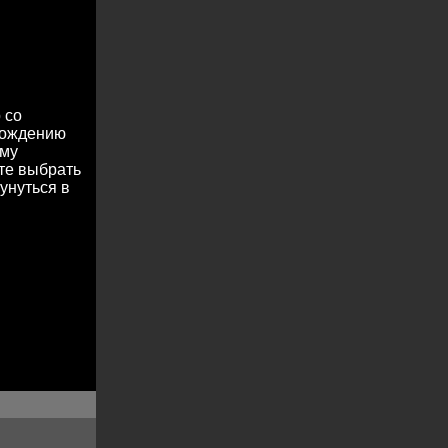
 со
охождению
ему
те выбрать
унуться в