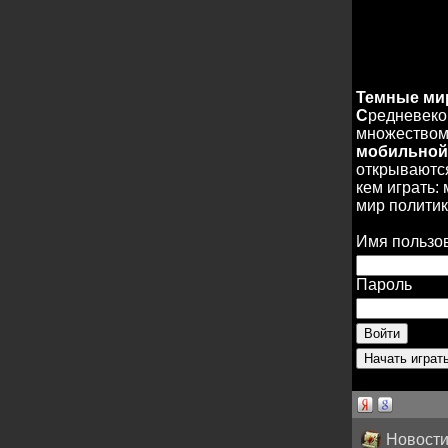
Темные м
С
редневеко
множеством 
мобильной
открываются
кем играть:
мир политик
Имя пользо
Пароль
Новости 