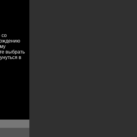
 со
охождению
ему
те выбрать
унуться в