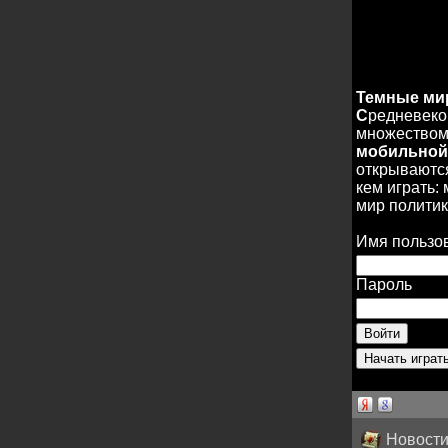
Темные м
С
редневеко
множеством 
мобильной
открываются
кем играть:
мир политик
Имя пользо
Пароль
Новости 