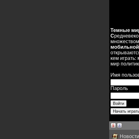
Темные м
С
редневеко
множеством 
мобильной
открываются
кем играть:
мир политик
Имя пользо
Пароль
Новости 