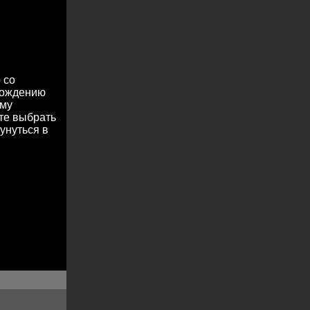
 со
охождению
ему
те выбрать
унуться в